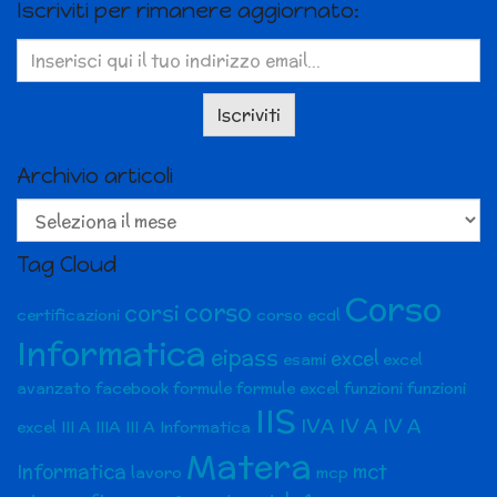
Iscriviti per rimanere aggiornato:
Archivio articoli
Archivio
articoli
Tag Cloud
Corso
corso
corsi
certificazioni
corso ecdl
Informatica
eipass
excel
esami
excel
avanzato
facebook
formule
formule excel
funzioni
funzioni
IIS
IVA
IV A
IV A
excel
III A
IIIA
III A Informatica
Matera
Informatica
mct
lavoro
mcp