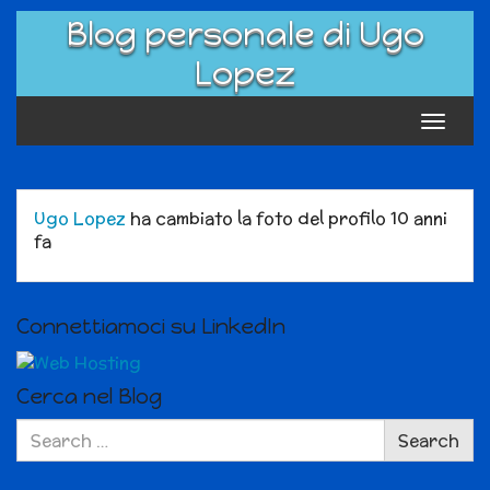
Skip
Blog personale di Ugo
to
content
Lopez
Toggle
navigat
Ugo Lopez
ha cambiato la foto del profilo
10 anni
fa
Connettiamoci su LinkedIn
Cerca nel Blog
Search
Search
for: