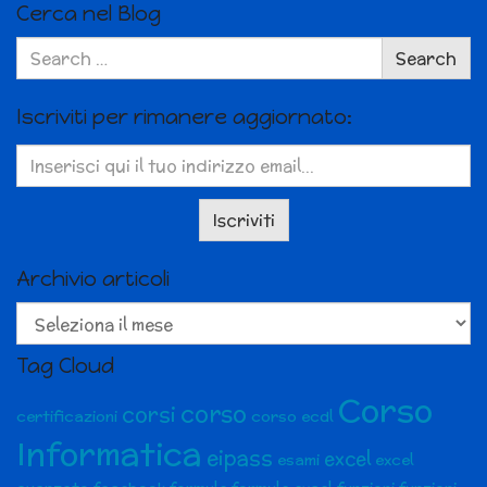
Cerca nel Blog
Search
Search
for:
Iscriviti per rimanere aggiornato:
Archivio articoli
Archivio
articoli
Tag Cloud
Corso
corso
corsi
certificazioni
corso ecdl
Informatica
eipass
excel
esami
excel