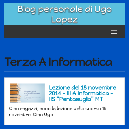
Skip
Blog personale di Ugo
to
content
Lopez
Toggle
navigat
Terza A Informatica
Lezione del 18 novembre
2014 – III A Informatica –
IIS “Pentasuglia” MT
Ciao ragazzi, ecco la lezione dello scorso 18
novembre. Ciao Ugo