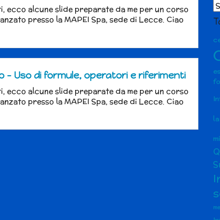
Ar
ti, ecco alcune slide preparate da me per un corso
ar
vanzato presso la MAPEI Spa, sede di Lecce. Ciao
T
ce
e
o – Uso di formule, operatori e riferimenti
f
ti, ecco alcune slide preparate da me per un corso
I
vanzato presso la MAPEI Spa, sede di Lecce. Ciao
l
m
Q
S
I
s
me
I