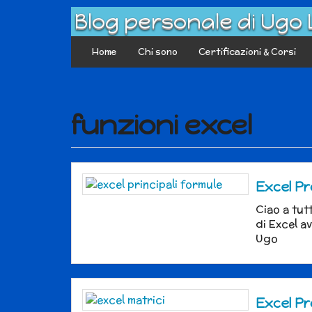
Skip
Blog personale di Ugo
to
content
Home
Chi sono
Certificazioni & Corsi
funzioni excel
Excel Pro
Ciao a tut
di Excel a
Ugo
Excel Pr