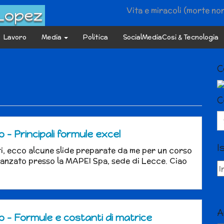
Vita e miracoli (morte no
 Lopez
Lavoro
Media
Politica
SocialMediaCosi & Tecnologia
C
C
Se
fo
 – Principali formule excel
I
ti, ecco alcune slide preparate da me per un corso
vanzato presso la MAPEI Spa, sede di Lecce. Ciao
A
o – Formule e costanti di matrice