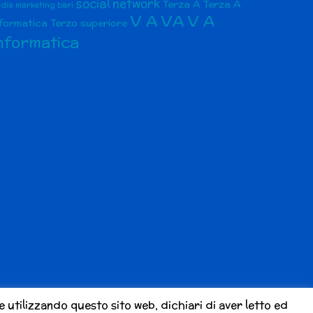
social network
Terza A
Terza A
dia marketing bari
V A
VA
V A
nformatica
Terzo superiore
nformatica
 utilizzando questo sito web, dichiari di aver letto ed