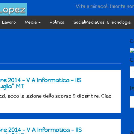
Vita e miracoli (morte no
 Lopez
Lavoro
Media
Politica
SocialMediaCosi & Tecnologia
C
C
Se
fo
re 2014 – V A Informatica – IIS
uglia” MT
I
zi, ecco la lezione dello scorso 9 dicembre. Ciao
re 2014 – V A Informatica – IIS
A