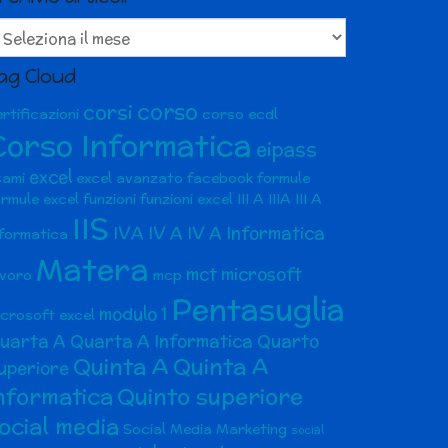
chivio
ticoli
ag Cloud
corso
corsi
rtificazioni
corso ecdl
Corso Informatica
eipass
excel
sami
excel avanzato
facebook
formule
ormule excel
funzioni
funzioni excel
III A
IIIA
III A
IIS
IVA
IV A
IV A Informatica
nformatica
Matera
mct
microsoft
avoro
mcp
Pentasuglia
modulo 1
icrosoft excel
uarta A
Quarta A Informatica
Quarto
Quinta A
Quinta A
uperiore
nformatica
Quinto superiore
ocial media
Social Media Marketing
social