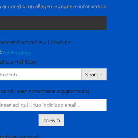
n ancora) di un allegro ingegnere informatico
onnettiamoci su LinkedIn
erca nel Blog
arch
Search
r:
scriviti per rimanere aggiornato:
rchivio articoli