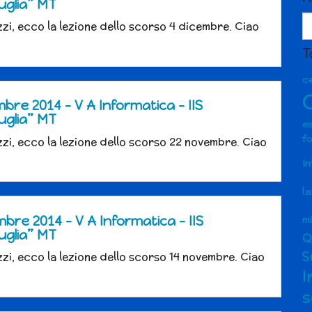
uglia” MT
Ar
zi, ecco la lezione dello scorso 4 dicembre. Ciao
ar
T
ce
bre 2014 – V A Informatica – IIS
uglia” MT
e
f
zi, ecco la lezione dello scorso 22 novembre. Ciao
I
l
m
bre 2014 – V A Informatica – IIS
uglia” MT
Q
S
zi, ecco la lezione dello scorso 14 novembre. Ciao
I
s