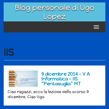
Skip
Blog personale di Ugo
to
content
Lopez
Toggle
navigat
IIS
9 dicembre 2014 – V A
Informatica – IIS
“Pentasuglia” MT
Ciao ragazzi, ecco la lezione dello scorso 9
dicembre. Ciao Ugo