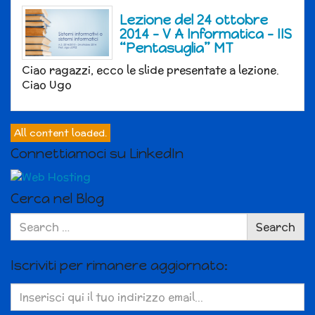
Lezione del 24 ottobre
2014 – V A Informatica – IIS
“Pentasuglia” MT
Ciao ragazzi, ecco le slide presentate a lezione.
Ciao Ugo
All content loaded.
Connettiamoci su LinkedIn
Cerca nel Blog
Search
Search
for:
Iscriviti per rimanere aggiornato: