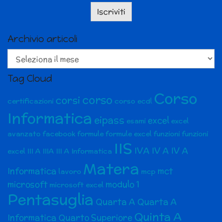
Archivio articoli
Archivio
articoli
Tag Cloud
Corso
corso
corsi
certificazioni
corso ecdl
Informatica
eipass
excel
esami
excel
avanzato
facebook
formule
formule excel
funzioni
funzioni
IIS
IVA
IV A
IV A
excel
III A
IIIA
III A Informatica
Matera
Informatica
mct
lavoro
mcp
microsoft
modulo 1
microsoft excel
Pentasuglia
Quarta A
Quarta A
Quinta A
Informatica
Quarto Superiore