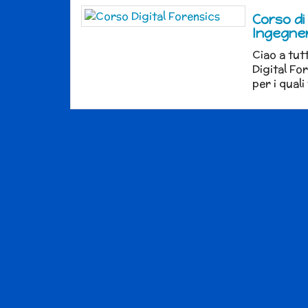
Corso di
Ingegner
Ciao a tut
Digital Fo
per i quali