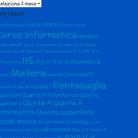
chivio
ticoli
ag Cloud
corso
corsi
rtificazioni
corso ecdl
Corso Informatica
eipass
excel
sami
excel avanzato
facebook
formule
ormule excel
funzioni
funzioni excel
III A
IIIA
III A
IIS
IVA
IV A
IV A Informatica
nformatica
Matera
mct
microsoft
avoro
mcp
Pentasuglia
modulo 1
icrosoft excel
uarta A
Quarta A Informatica
Quarto
Quinta A
Quinta A
uperiore
nformatica
Quinto superiore
ocial media
Social Media Marketing
social
social network
Terza A
Terza A
dia marketing bari
V A
VA
V A
nformatica
Terzo superiore