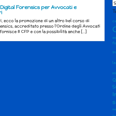
Ar
ar
 Digital Forensics per Avvocati e
T
i
ti, ecco la promozione di un altro bel corso di
ce
rensics, accreditato presso l’Ordine degli Avvocati
 fornisce 8 CFP e con la possibilità anche […]
e
f
I
l
m
Q
S
I
s
me
I