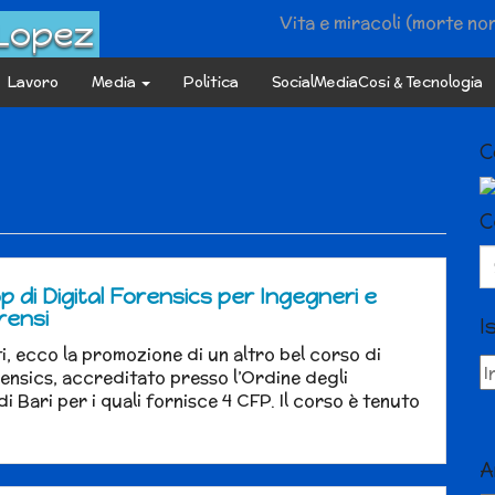
Vita e miracoli (morte no
 Lopez
Lavoro
Media
Politica
SocialMediaCosi & Tecnologia
C
C
Se
fo
 di Digital Forensics per Ingegneri e
rensi
I
ti, ecco la promozione di un altro bel corso di
rensics, accreditato presso l’Ordine degli
i Bari per i quali fornisce 4 CFP. Il corso è tenuto
A