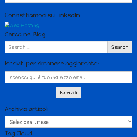
Connettiamoci su LinkedIn
Cerca nel Blog
Search
Search
for:
Iscriviti per rimanere aggiornato:
Archivio articoli
Archivio
articoli
Tag Cloud