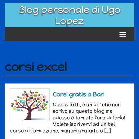
Skip
Blog personale di Ugo
to
content
Lopez
Toggle
navigat
corsi excel
Corsi gratis a Bari
Ciao a tutti, è un po’ che non
scrivo su questo blog ma
adesso è tornata l’ora di farlo!!
Volete iscrivervi ad un bel
corso di formazione, magari gratuito o […]