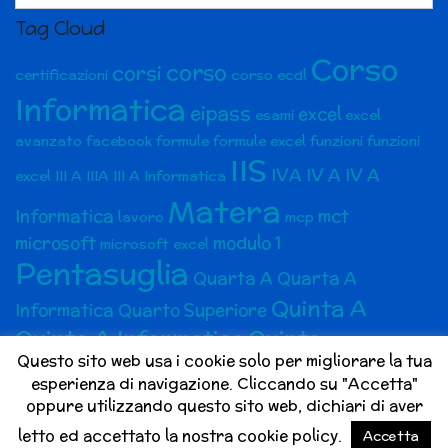
Tag Cloud
Corso
corso
corsi
certificazioni
corso ecdl
Informatica
eipass
excel
esami
excel
avanzato
facebook
formule
formule excel
funzioni
funzioni
IIS
IVA
IV A
IV A
excel
III A
IIIA
III A Informatica
Matera
Informatica
mct
lavoro
mcp
microsoft
modulo 1
microsoft excel
Pentasuglia
Quarta A
Quarta A
Quinta A
Informatica
Quarto Superiore
Quinta A Informatica
Quinto
Questo sito web usa i cookie solo per migliorare la tua
superiore
social media
Social Media Marketing
esperienza di navigazione. Cliccando su "Accetta"
social network
Terza A
Terza A
social media marketing bari
oppure utilizzando questo sito web, dichiari di aver
V A
VA
V A
Informatica
Terzo superiore
letto ed accettato la nostra cookie policy.
Accetta