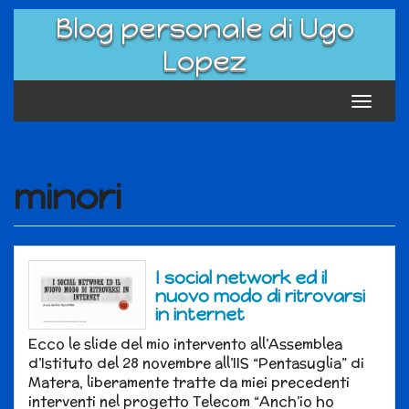
Skip
Blog personale di Ugo
to
content
Lopez
Toggle
navigat
minori
I social network ed il
nuovo modo di ritrovarsi
in internet
Ecco le slide del mio intervento all’Assemblea
d’Istituto del 28 novembre all’IIS “Pentasuglia” di
Matera, liberamente tratte da miei precedenti
interventi nel progetto Telecom “Anch’io ho