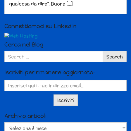
qualcosa da dire”. Buona […]
Connettiamoci su LinkedIn
Cerca nel Blog
Search
Search
for:
Iscriviti per rimanere aggiornato:
Archivio articoli
Archivio
articoli