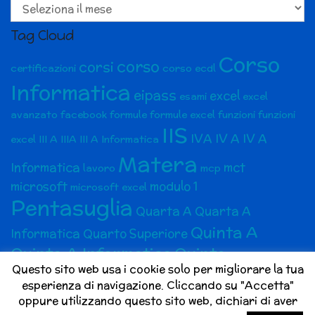
articoli
Tag Cloud
Corso
corso
corsi
certificazioni
corso ecdl
Informatica
eipass
excel
esami
excel
avanzato
facebook
formule
formule excel
funzioni
funzioni
IIS
IVA
IV A
IV A
excel
III A
IIIA
III A Informatica
Matera
Informatica
mct
lavoro
mcp
microsoft
modulo 1
microsoft excel
Pentasuglia
Quarta A
Quarta A
Quinta A
Informatica
Quarto Superiore
Quinta A Informatica
Quinto
Questo sito web usa i cookie solo per migliorare la tua
superiore
social media
Social Media Marketing
esperienza di navigazione. Cliccando su "Accetta"
social network
Terza A
Terza A
social media marketing bari
oppure utilizzando questo sito web, dichiari di aver
V A
VA
V A
Informatica
Terzo superiore