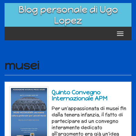
Skip
Blog personale di Ugo
to
content
Lopez
Toggle
navigat
musei
Quinto Convegno
Internazionale APM
Per un’appassionata di musei fin
dalla tenera infanzia, il fatto di
partecipare ad un convegno
interamente dedicato
all’argomento era già un’idea