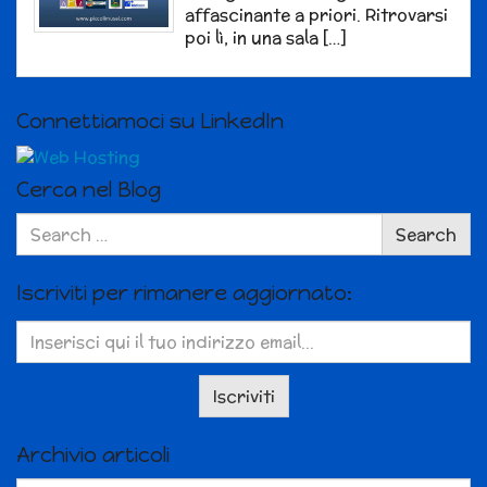
affascinante a priori. Ritrovarsi
poi lì, in una sala […]
Connettiamoci su LinkedIn
Cerca nel Blog
Search
Search
for:
Iscriviti per rimanere aggiornato:
Archivio articoli
Archivio