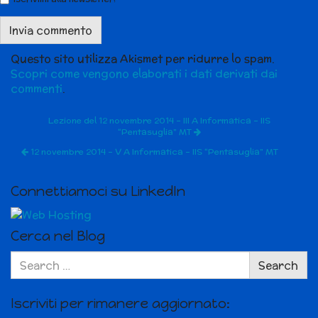
Questo sito utilizza Akismet per ridurre lo spam.
Scopri come vengono elaborati i dati derivati dai
commenti
.
Lezione del 12 novembre 2014 – III A Informatica – IIS
“Pentasuglia” MT
12 novembre 2014 – V A Informatica – IIS “Pentasuglia” MT
Connettiamoci su LinkedIn
Cerca nel Blog
Search
Search
for:
Iscriviti per rimanere aggiornato: