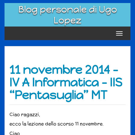
Skip
Blog personale di Ugo
to
content
Lopez
Toggle
navigat
11 novembre 2014 –
IV A Informatica – IIS
“Pentasuglia” MT
Ciao ragazzi,
ecco la lezione dello scorso 11 novembre.
Ciao