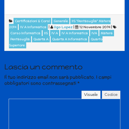
Certificazioni & Corsi
Generale
IIS "Pentasuglia" Matera
|
Ugo Lopez
|
12 Novembre 2014
|
2014
IV A Informatica
Corso Informatica
IIS
IV A
IV A Informatica
IVA
Matera
Pentasuglia
Quarta A
Quarta A Informatica
Quarto
Superiore
Lascia un commento
Il tuo indirizzo email non sarà pubblicato.
I campi
obbligatori sono contrassegnati
*
Visuale
Codice