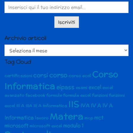
Archivio articoli
Archivio
articoli
Tag Cloud
Corso
corso
corsi
certificazioni
corso ecdl
Informatica
eipass
excel
esami
excel
avanzato
facebook
formule
formule excel
funzioni
funzioni
IIS
IVA
IV A
IV A
excel
III A
IIIA
III A Informatica
Matera
Informatica
mct
lavoro
mcp
microsoft
modulo 1
microsoft excel