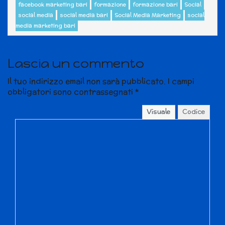
facebook marketing bari
formazione
formazione bari
Social
social media
social media bari
Social Media Marketing
social
media marketing bari
Lascia un commento
Il tuo indirizzo email non sarà pubblicato.
I campi
obbligatori sono contrassegnati
*
Visuale
Codice