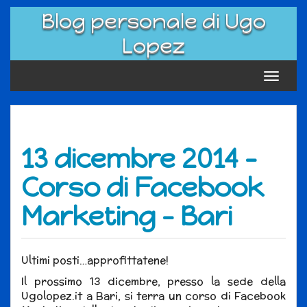
Skip
Blog personale di Ugo
to
content
Lopez
Toggle
navigat
13 dicembre 2014 –
Corso di Facebook
Marketing – Bari
Ultimi posti…approfittatene!
Il prossimo 13 dicembre, presso la sede della
Ugolopez.it a Bari, si terra un corso di Facebook