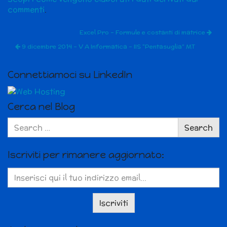
commenti
.
Excel Pro – Formule e costanti di matrice
9 dicembre 2014 – V A Informatica – IIS “Pentasuglia” MT
Connettiamoci su LinkedIn
Cerca nel Blog
Search
Search
for:
Iscriviti per rimanere aggiornato: