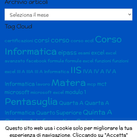
Archivio articoli
Archivio
articoli
Tag Cloud
Corso
corso
corsi
certificazioni
corso ecdl
Informatica
eipass
excel
esami
excel
avanzato
facebook
formule
formule excel
funzioni
funzioni
IIS
IVA
IV A
IV A
excel
III A
IIIA
III A Informatica
Matera
Informatica
mct
lavoro
mcp
microsoft
modulo 1
microsoft excel
Pentasuglia
Quarta A
Quarta A
Quinta A
Informatica
Quarto Superiore
Quinta A Informatica
Quinto
Questo sito web usa i cookie solo per migliorare la tua
superiore
social media
Social Media Marketing
esperienza di navigazione. Cliccando su "Accetta"