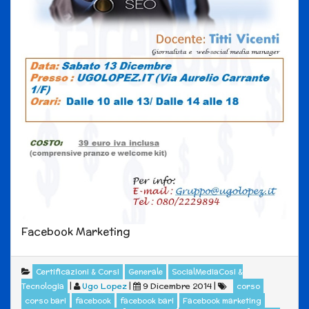
Facebook Marketing
Certificazioni & Corsi
Generale
SocialMediaCosi &
|
Ugo Lopez
|
9 Dicembre 2014
|
Tecnologia
corso
corso bari
facebook
facebook bari
Facebook marketing