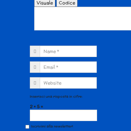
Visuale
Codice
Inserisci una risposta in cifre:
2 × 5 =
Iscrivimi alla newsletter!