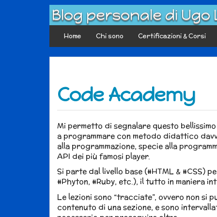
Skip
Blog personale di Ugo
to
content
Home
Chi sono
Certificazioni & Corsi
Code Academy
Mi permetto di segnalare questo bellissimo
a programmare con metodo didattico davver
alla programmazione, specie alla programma
API dei più famosi player.
Si parte dal livello base (#HTML & #CSS) per
#Phyton, #Ruby, etc.), il tutto in maniera in
Le lezioni sono “tracciate”, ovvero non si p
contenuto di una sezione, e sono intervalla