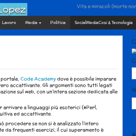
Vita e miracoli (morte no
 Lopez
Lavoro
Media
Politica
SocialMediaCosi & Tecnologia
C
C
Se
fo
 portale,
Code Academy
dove è possibile imparare
o accattivante. Gli argomenti sono tutti legati
I
zione sul web, con un’intera sezione dedicata alle
 arrivare a linguaggi più esoterici (#Perl,
tuitiva ed accattivante.
uò procedere se non si è analizzato l’intero
te da frequenti esercizi, il cui superamento è
A