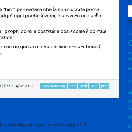
Ar
i “hint” per evitare che la non riuscita possa
badge” ogni poche lezioni, è davvero una bella
T
e i propri corsi e costruire così (come il portale
ce
ation”.
entrare in questo mondo in maniera proficua (i
e
.
f
I
l
z
|
29 Luglio 2014
|
Code academy
css
html
perl
php
m
Q
S
I
s
ampi obbligatori sono contrassegnati
*