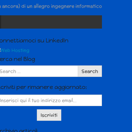
n ancora) di un allegro ingegnere informatico
onnettiamoci su LinkedIn
erca nel Blog
arch
Search
r:
scriviti per rimanere aggiornato:
rchivio articoli