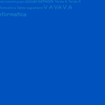
social network
Terza A
Terza A
dia marketing bari
V A
VA
V A
nformatica
Terzo superiore
nformatica