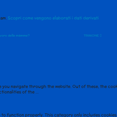
pam.
Scopri come vengono elaborati i dati derivati
lavoro delle mamme?
TRIMONE
e you navigate through the website. Out of these, the coo
tionalities of the
...
 to function properly. This category only includes cookies