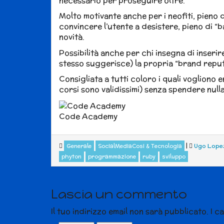
necessario per proseguire oltre.
Molto motivante anche per i neofiti, pieno d
convincere l’utente a desistere, pieno di “
novità.
Possibilità anche per chi insegna di inserir
stesso suggerisce) la propria “brand reput
Consigliata a tutti coloro i quali vogliono 
corsi sono validissimi) senza spendere nulla
Code Academy
|
Ugo Lope
Generale
SocialMediaCosi & Tecnologia
phyton
programmazione
ruby
sviluppo
Lascia un commento
Il tuo indirizzo email non sarà pubblicato.
I c