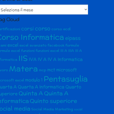
chivio articoli
ag Cloud
corso
corsi
rtificazioni
corso ecdl
Corso Informatica
eipass
excel
sami
excel avanzato
facebook
formule
ormule excel
funzioni
funzioni excel
III A
IIIA
III A
IIS
IVA
IV A
IV A Informatica
nformatica
Matera
mct
microsoft
avoro
mcp
Pentasuglia
modulo 1
icrosoft excel
uarta A
Quarta A Informatica
Quarto
Quinta A
Quinta A
uperiore
nformatica
Quinto superiore
ocial media
Social Media Marketing
social