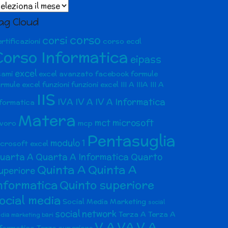
chivio
ticoli
ag Cloud
corso
corsi
rtificazioni
corso ecdl
Corso Informatica
eipass
excel
sami
excel avanzato
facebook
formule
ormule excel
funzioni
funzioni excel
III A
IIIA
III A
IIS
IVA
IV A
IV A Informatica
nformatica
Matera
mct
microsoft
avoro
mcp
Pentasuglia
modulo 1
icrosoft excel
uarta A
Quarta A Informatica
Quarto
Quinta A
Quinta A
uperiore
nformatica
Quinto superiore
ocial media
Social Media Marketing
social
social network
Terza A
Terza A
dia marketing bari
V A
VA
V A
nformatica
Terzo superiore