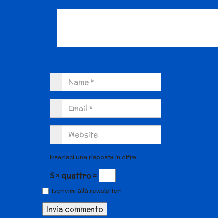
Inserisci una risposta in cifre:
5 × quattro =
Iscrivimi alla newsletter!