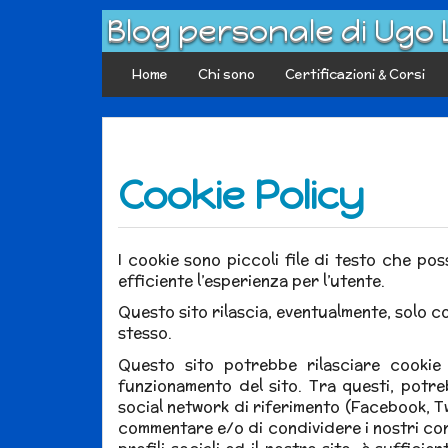
Skip
Blog personale di Ugo
to
content
Home
Chi sono
Certificazioni & Corsi
Cookie Policy
I cookie sono piccoli file di testo che pos
efficiente l’esperienza per l’utente.
Questo sito rilascia, eventualmente, solo c
stesso.
Questo sito potrebbe rilasciare cookie 
funzionamento del sito. Tra questi, potre
social network di riferimento (Facebook, Twi
commentare e/o di condividere i nostri cont