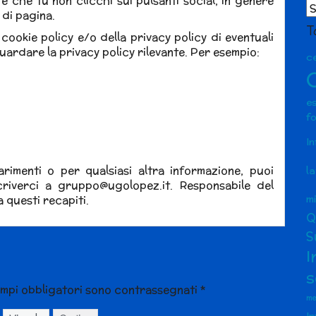
nte che tu non clicchi sui pulsanti social, in genere
Ar
 di pagina.
ar
T
 cookie policy e/o della privacy policy di eventuali
guardare la privacy policy rilevante. Per esempio:
ce
e
f
I
arimenti o per qualsiasi altra informazione, puoi
l
riverci a gruppo@ugolopez.it. Responsabile del
m
 questi recapiti.
Q
S
I
s
ampi obbligatori sono contrassegnati
*
me
I