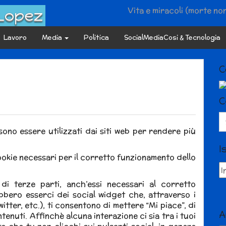
Vita e miracoli (morte no
 Lopez
Lavoro
Media
Politica
SocialMediaCosi & Tecnologia
C
C
Se
fo
sono essere utilizzati dai siti web per rendere più
I
ookie necessari per il corretto funzionamento dello
di terze parti, anch’essi necessari al corretto
bbero esserci dei social widget che, attraverso i
tter, etc.), ti consentono di mettere “Mi piace”, di
A
enuti. Affinchè alcuna interazione ci sia tra i tuoi