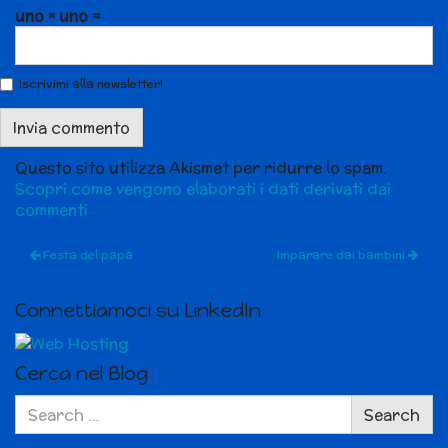
uno × uno =
Iscrivimi alla newsletter!
Questo sito utilizza Akismet per ridurre lo spam.
Scopri come vengono elaborati i dati derivati dai
commenti
.
Festa del papà
Imparare dai bambini
Connettiamoci su LinkedIn
Cerca nel Blog
Search
Search
for: