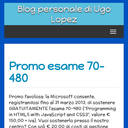
Skip
Blog personale di Ugo
to
content
Lopez
Toggle
navigat
Promo esame 70-
480
Promo favolosa: la Microsoft consente,
registrandosi fino al 31 marzo 2013, di sostenere
GRATUITAMENTE l’esame 70-480 (“Programming
in HTML5 with JavaScript and CSS3”, valore €
150,00 + iva). Vuoi sostenerlo presso il nostro
centro? Con soli € 20,00 di costi di gestione