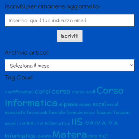
Iscriviti per rimanere aggiornato:
Archivio articoli
Archivio
articoli
Tag Cloud
Corso
corso
corsi
certificazioni
corso ecdl
Informatica
eipass
excel
esami
excel
avanzato
facebook
formule
formule excel
funzioni
funzioni
IIS
IVA
IV A
IV A
excel
III A
IIIA
III A Informatica
Matera
Informatica
mct
lavoro
mcp