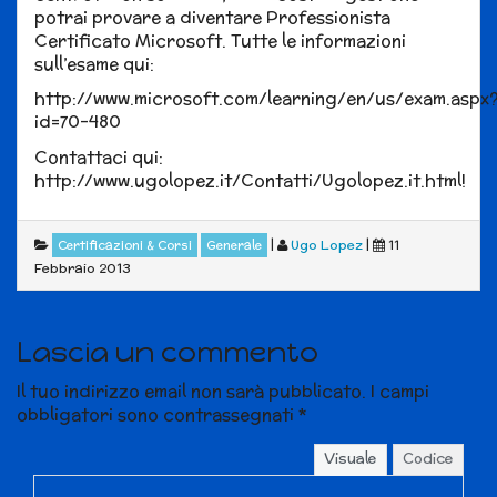
potrai provare a diventare Professionista
Certificato Microsoft. Tutte le informazioni
sull’esame qui:
http://www.microsoft.com/learning/en/us/exam.aspx
id=70-480
Contattaci qui:
http://www.ugolopez.it/Contatti/Ugolopez.it.html!
|
Ugo Lopez
|
11
Certificazioni & Corsi
Generale
Febbraio 2013
Lascia un commento
Il tuo indirizzo email non sarà pubblicato.
I campi
obbligatori sono contrassegnati
*
Visuale
Codice