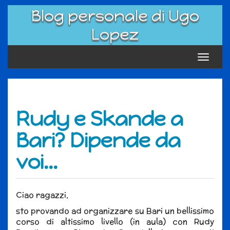
Skip
Blog personale di Ugo
to
content
Lopez
Toggle
navigat
Rudy e Skande a
Bari? Dipende da
voi…
Ciao ragazzi,
sto provando ad organizzare su Bari un bellissimo
corso di altissimo livello (in aula) con Rudy