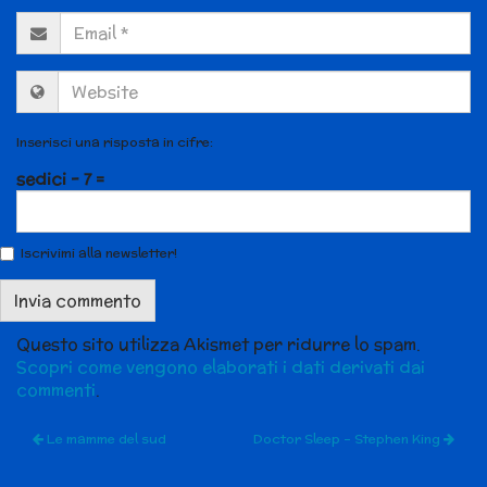
Inserisci una risposta in cifre:
sedici − 7 =
Iscrivimi alla newsletter!
Questo sito utilizza Akismet per ridurre lo spam.
Scopri come vengono elaborati i dati derivati dai
commenti
.
Le mamme del sud
Doctor Sleep – Stephen King