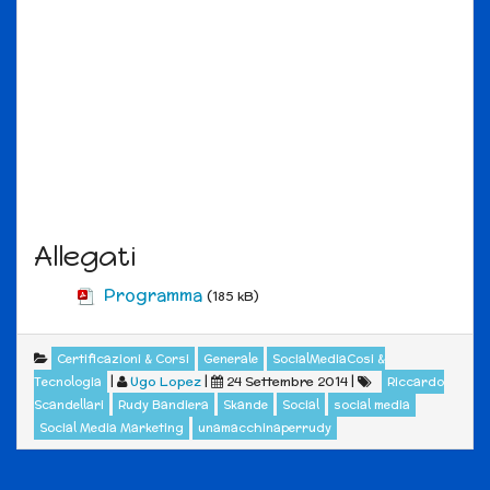
Allegati
Programma
(185 kB)
Certificazioni & Corsi
Generale
SocialMediaCosi &
|
Ugo Lopez
|
24 Settembre 2014
|
Tecnologia
Riccardo
Scandellari
Rudy Bandiera
Skande
Social
social media
Social Media Marketing
unamacchinaperrudy