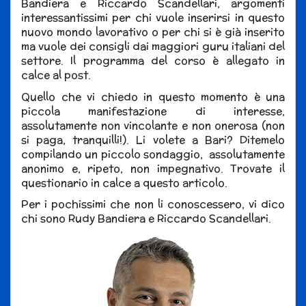
Bandiera e Riccardo Scandellari, argomenti
interessantissimi per chi vuole inserirsi in questo
nuovo mondo lavorativo o per chi si è già inserito
ma vuole dei consigli dai maggiori guru italiani del
settore. Il programma del corso è allegato in
calce al post.
Quello che vi chiedo in questo momento è una
piccola manifestazione di interesse,
assolutamente non vincolante e non onerosa (non
si paga, tranquilli!). Li volete a Bari? Ditemelo
compilando un piccolo sondaggio, assolutamente
anonimo e, ripeto, non impegnativo. Trovate il
questionario in calce a questo articolo.
Per i pochissimi che non li conoscessero, vi dico
chi sono Rudy Bandiera e Riccardo Scandellari.