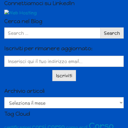
Connettiamoci su LinkedIn
Cerca nel Blog
Search
Search
for:
Iscriviti per rimanere aggiornato:
Archivio articoli
Archivio
articoli
Tag Cloud
Corso
corso
corsi
certificazioni
corso ecdl