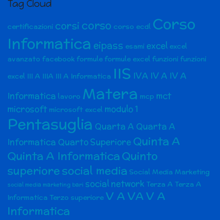
Tag Cloud
Corso
corso
corsi
certificazioni
corso ecdl
Informatica
eipass
excel
esami
excel
avanzato
facebook
formule
formule excel
funzioni
funzioni
IIS
IVA
IV A
IV A
excel
III A
IIIA
III A Informatica
Matera
Informatica
mct
lavoro
mcp
microsoft
modulo 1
microsoft excel
Pentasuglia
Quarta A
Quarta A
Quinta A
Informatica
Quarto Superiore
Quinta A Informatica
Quinto
superiore
social media
Social Media Marketing
social network
Terza A
Terza A
social media marketing bari
V A
VA
V A
Informatica
Terzo superiore
Informatica