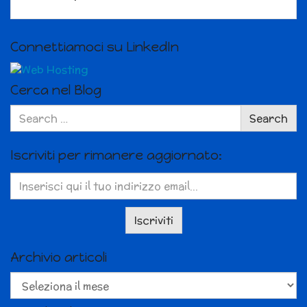
Connettiamoci su LinkedIn
Cerca nel Blog
Search
Search
for:
Iscriviti per rimanere aggiornato:
Archivio articoli
Archivio
articoli