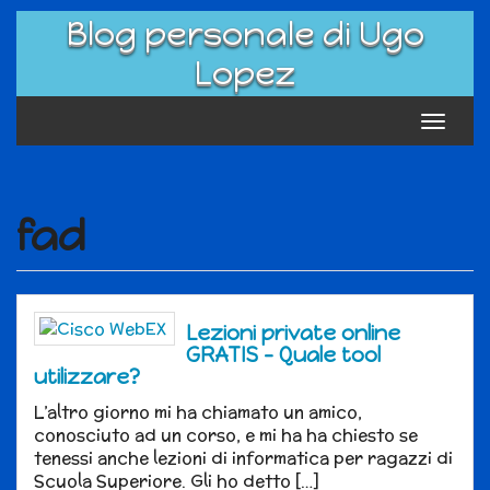
Skip
Blog personale di Ugo
to
content
Lopez
Toggle
navigat
fad
Lezioni private online
GRATIS – Quale tool
utilizzare?
L’altro giorno mi ha chiamato un amico,
conosciuto ad un corso, e mi ha ha chiesto se
tenessi anche lezioni di informatica per ragazzi di
Scuola Superiore. Gli ho detto […]