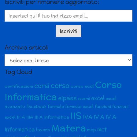
Iscriviti per rimanere aggiornato:
Archivio articoli
Archivio
articoli
Tag Cloud
Corso
corso
corsi
certificazioni
corso ecdl
Informatica
eipass
excel
esami
excel
avanzato
facebook
formule
formule excel
funzioni
funzioni
IIS
IVA
IV A
IV A
excel
III A
IIIA
III A Informatica
Matera
Informatica
mct
lavoro
mcp