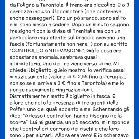
da Foligno a Terontola. Il treno era piccolino, 2 o 3
carrozze incluso il locomotore (che conteneva
anche passeggeri). Ero un pò stanco, sono salito
e mi sono messo a sedere. Dopo un minuto salgono
tre signori con la divisa di Trenitalia ma con un
particolare inquietante: sul braccio avevano una
fascia (fortunatamente non nera…) con su scritto
“CONTROLLO ANTIEVASIONE”. Già la cosa era
abbastanza anomala, sembrava quasi
intimidatoria. Uno dei tre viene verso di me. Mi
chiede il biglietto, glielo mostro, lo verifica assai
minuziosamente (valore di € 2,55 fino a Perugia…
non so se si arriva a 3 € fino a Terontola) e me lo
porge nuovamente ringraziandomi.
Distrattamente rimetto il biglietto in tasca. E’
allora che noto la presenza di tre agenti della
Polfer, uno dei quali accanto a me. Scherzando gli
dico: “Adesso i controllori hanno bisogno della
scorta”. Lui mi guarda, un pò seccato, mi risponde
che i controllori corrono dei rischi e che loro
sono lì per aiutarli. Allora era vero! E io scherzavo