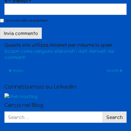
6 + tredici =
Iscrivimi alla newsletter!
Questo sito utilizza Akismet per ridurre lo spam.
Scopri come vengono elaborati i dati derivati dai
commenti
.
Gizmo
Novità
Connettiamoci su LinkedIn
Cerca nel Blog
Search
Search
for: