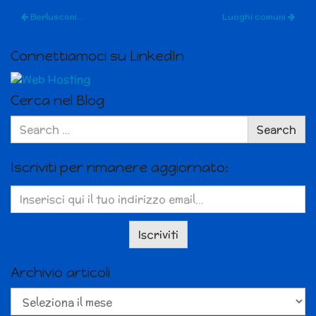
Berlusconi…
Luoghi comuni
Connettiamoci su LinkedIn
Cerca nel Blog
Search
Search
for:
Iscriviti per rimanere aggiornato:
Archivio articoli
Archivio
articoli