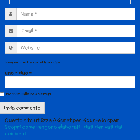
Inserisci una risposta in cifre:
uno × due =
Iscrivimi alla newsletter!
Questo sito utilizza Akismet per ridurre lo spam.
Scopri come vengono elaborati i dati derivati dai
commenti
.