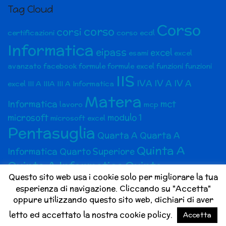
Tag Cloud
Corso
corso
corsi
certificazioni
corso ecdl
Informatica
eipass
excel
esami
excel
avanzato
facebook
formule
formule excel
funzioni
funzioni
IIS
IVA
IV A
IV A
excel
III A
IIIA
III A Informatica
Matera
Informatica
mct
lavoro
mcp
microsoft
modulo 1
microsoft excel
Pentasuglia
Quarta A
Quarta A
Quinta A
Informatica
Quarto Superiore
Quinta A Informatica
Quinto
Questo sito web usa i cookie solo per migliorare la tua
superiore
social media
Social Media Marketing
esperienza di navigazione. Cliccando su "Accetta"
social network
Terza A
Terza A
social media marketing bari
oppure utilizzando questo sito web, dichiari di aver
V A
VA
V A
Informatica
Terzo superiore
letto ed accettato la nostra cookie policy.
Accetta
Informatica