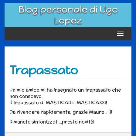
Skip
Blog personale di Ugo
to
content
Lopez
Toggle
navigat
Trapassato
Un mio amico mi ha insegnato un trapassato che
non conscevo.
Il trapassato di MASTICARE: MASTICAXXI!
Da rivendere rapidamente, grazie Mauro :-)!
Rimanete sintonizzati…presto novità!